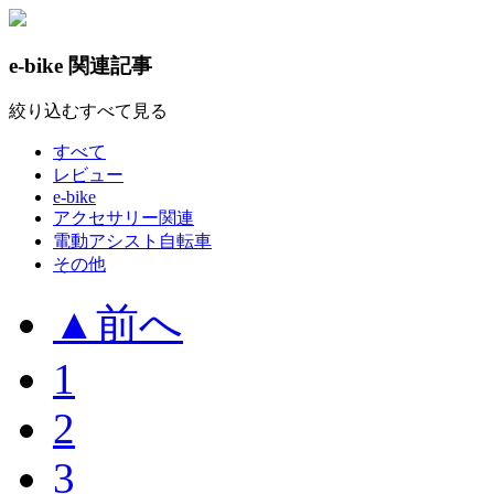
e-bike 関連記事
絞り込む
すべて見る
すべて
レビュー
e-bike
アクセサリー関連
電動アシスト自転車
その他
▲
前へ
1
2
3