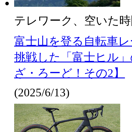
テレワーク、空いた時
富士山を登る自転車レ
挑戦した「富士ヒル」
ざ・ろーど！その2】
(2025/6/13)