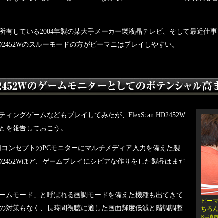
有している2004年製の某大手メーカー製液晶テレビ、そして最近仕
 HD2452Wのスルーモードの方がビーマニはプレイしやすい。
グゲームなどもプレイしてみたが、FlexScan HD2452W
とを報告しておこう。
52Wと同コンセプトのPCモニターにマルチメディア入力を備えた製
n HD2452Wほど、ゲームプレイにシビアな作りをした製品はまだ
ームモード」と呼ばれる画調モードを備えた機種も出てきて
ビー
の対策もなく、長時間視聴に適した画面輝度低減と階調調整
ちろ
※写真内で