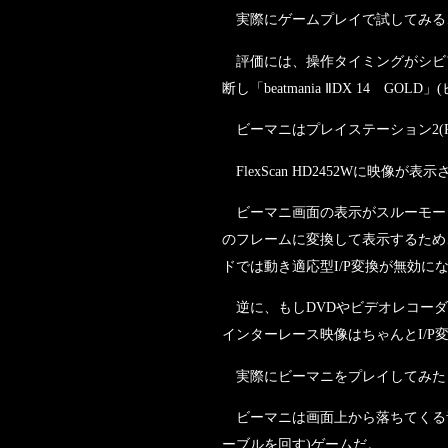
実際にゲームプレイで試してみる
評価には、操作タイミングがシビ
断し「beatmania ⅡDX 14 GOL
ビーマニはプレイステーション2(PS2)
FlexScan HD2452Wに映
ビーマニ画面の表示がスルーモード
のフレームに変換して表示するため、I
ドでは動き適応型I/P変換が無効に
逆に、もしDVDやビデオレコーダの映
インターレース映像はちゃんとI/P
実際にビーマニをプレイしてみた
ビーマニは画面上から落ちてくる音
ーブルを回す)ゲームだ。