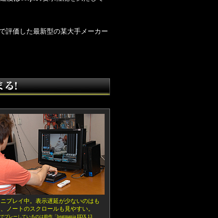
事で評価した最新型の某大手メーカー
マニプレイ中。表示遅延が少ないのはも
ん、ノートのスクロールも見やすい。
プレーしているのは前作「beatmania IIDX 13