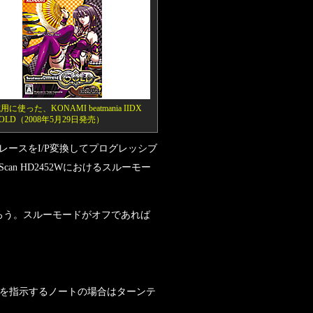
に使った、KONAMI beatmania IIDX
GOLD（2008年5月29日発売）
ースをI/P変換してプログレッシブ
n HD2452Wにおけるスルーモー
てやろう。スルーモードがオフであれば
チを指示するノートの場合はターンテ