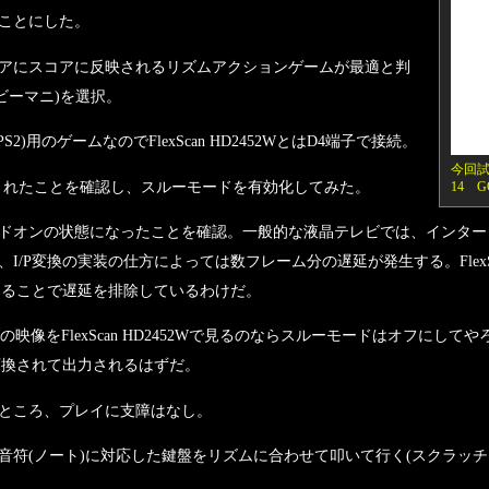
ことにした。
アにスコアに反映されるリズムアクションゲームが最適と判
D」(ビーマニ)を選択。
用のゲームなのでFlexScan HD2452WとはD4端子で接続。
今回試用
像が表示されたことを確認し、スルーモードを有効化してみた。
14 
オンの状態になったことを確認。一般的な液晶テレビでは、インターレ
/P変換の実装の仕方によっては数フレーム分の遅延が発生する。FlexSca
なることで遅延を排除しているわけだ。
像をFlexScan HD2452Wで見るのならスルーモードはオフにし
変換されて出力されるはずだ。
ところ、プレイに支障はなし。
符(ノート)に対応した鍵盤をリズムに合わせて叩いて行く(スクラッ