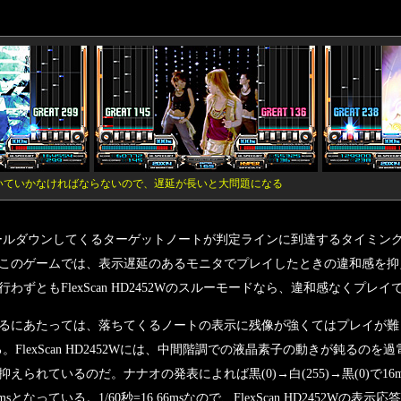
いていかなければならないので、遅延が長いと大問題になる
は、スクロールダウンしてくるターゲットノートが判定ラインに到達するタイミ
このゲームでは、表示遅延のあるモニタでプレイしたときの違和感を抑
ずともFlexScan HD2452Wのスルーモードなら、違和感なくプレイ
るにあたっては、落ちてくるノートの表示に残像が強くてはプレイが難
っている。FlexScan HD2452Wには、中間階調での液晶素子の動きが鈍
ているのだ。ナナオの発表によれば黒(0)→白(255)→黒(0)で16ms、階調レ
sとなっている。1/60秒=16.66msなので、FlexScan HD2452Wの表