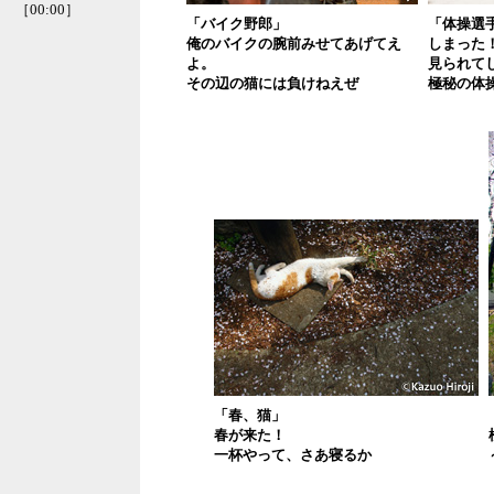
［00:00］
「バイク野郎」
「体操選
俺のバイクの腕前みせてあげてえ
しまった
よ。
見られて
その辺の猫には負けねえぜ
極秘の体
「春、猫」
春が来た！
一杯やって、さあ寝るか