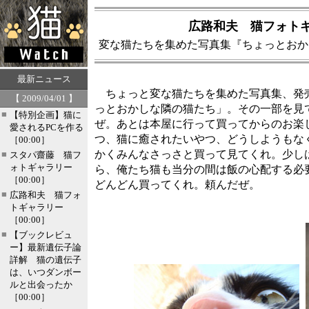
広路和夫 猫フォト
変な猫たちを集めた写真集『ちょっとおか
最新ニュース
ちょっと変な猫たちを集めた写真集、発
【 2009/04/01 】
っとおかしな隣の猫たち」。その一部を見
■
【特別企画】猫に
ぜ。あとは本屋に行って買ってからのお楽
愛されるPCを作る
つ、猫に癒されたいやつ、どうしようもな
［00:00］
かくみんなさっさと買って見てくれ。少し
■
スタパ齋藤 猫フ
ォトギャラリー
ら、俺たち猫も当分の間は飯の心配する必
［00:00］
どんどん買ってくれ。頼んだぜ。
■
広路和夫 猫フォ
トギャラリー
［00:00］
■
【ブックレビュ
ー】最新遺伝子論
詳解 猫の遺伝子
は、いつダンボー
ルと出会ったか
［00:00］