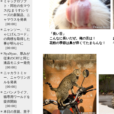
■
ミャックロソフ
ト・同社の生マウ
ス(なまうす)シリ
ーズの新製品、ニ
ャマウスを発表
［00:00］
■
ニャンソー、「に
「長い舌」
ゃじげんコード」
こんなに長いだぜ。俺の舌は！
の商標を取得した
花粉の季節は鼻が痒くてたまらんな！
事が明らかに
［00:00］
■
NyaNyao、厚みが
従来のCRTと同じ
液晶モニター発売
［00:00］
■
ニャカラトミャ
ー、ニャウリンガ
ルを発表
［00:00］
■
ニバンメライフ、
猫専用ワールドを
提供開始
［00:00］
■
本日の里親、里子