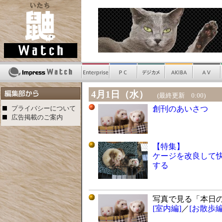
4月1日（水）
(最終更新 0:00)
プライバシーについて
創刊のあいさつ
広告掲載のご案内
【特集】
ケージを改良して
する
写真で見る「本日
[室内編]
／
[お散歩編