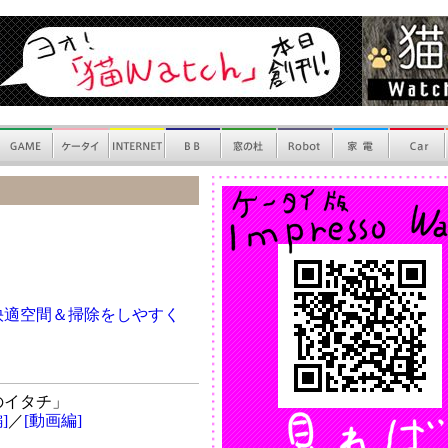
快適空間＆掃除をしやすく
のイタチ」
]
／
[動画編]