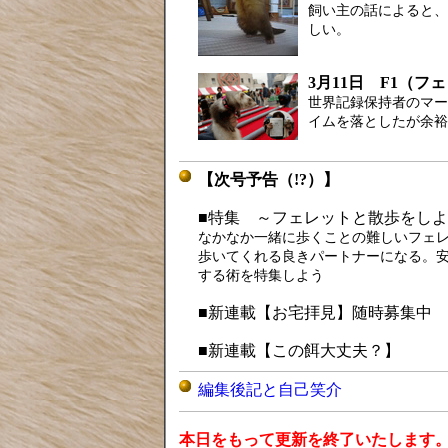
飼い主の話によると、
しい。
3月11日 F1（
世界記録保持者のマー
イムを落としたが余裕
【次号予告（!?）】
■特集 ～フェレットと散歩をし
なかなか一緒に歩くことの難しいフェ
歩いてくれる良きパートナーになる。
する術を特集しよう
■新連載【お宅拝見】随時募集中
■新連載【この餌大丈夫？】
編集後記と自己笑介
本日をもって更新を終了いたします