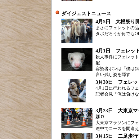
ダイジェストニュース
4月5日 大根祭り
まさにフェレットの品
タボだろうが何でもO
4月1日 フェレッ
殺人事件にフェレット
配
容疑者ポンは「僕は餌
言い残し姿を隠す
3月30日 フェレッ
4月1日に行われるフ
記者会見「俺は負けな
3月23日 大東京
加!?
大東京マラソンにフェ
途中でコースを間違え
3月15日 二足歩