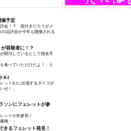
開催予定
評会！？ 泥付きだろうがメ
Kの品評会が今年も開催される
トが容疑者に！？
が関与しているとして指名手
を食べていただけだよ！」と
トK1
ェレットK1に出場するダイゴが
いぜ！」
マラソンにフェレットが参
レットが初参加！
棄権・・
行できるフェレット発見！