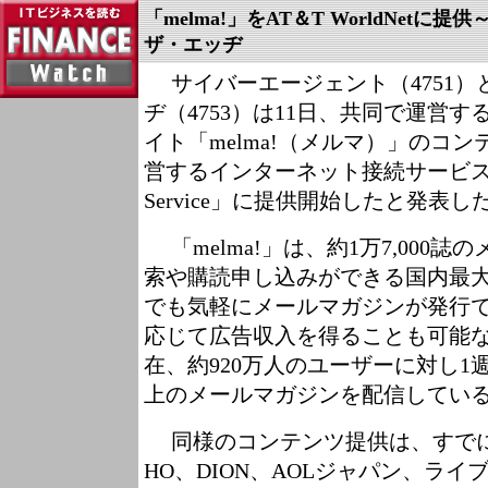
「melma!」をAT＆T WorldNetに
ザ・エッヂ
サイバーエージェント（4751）
ヂ（4753）は11日、共同で運営
イト「melma!（メルマ）」のコン
営するインターネット接続サービス「AT
Service」に提供開始したと発表し
「melma!」は、約1万7,000
索や購読申し込みができる国内最
でも気軽にメールマガジンが発行
応じて広告収入を得ることも可能な
在、約920万人のユーザーに対し1週間
上のメールマガジンを配信してい
同様のコンテンツ提供は、すでにラ
HO、DION、AOLジャパン、ラ