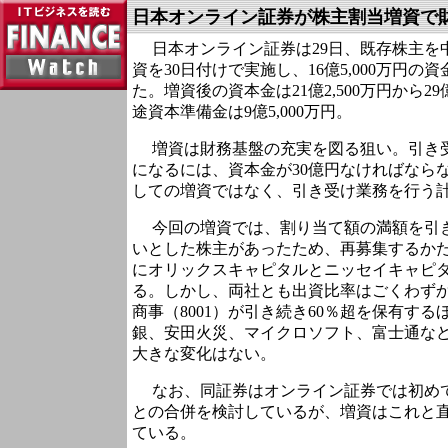
日本オンライン証券が株主割当増資で
日本オンライン証券は29日、既存株主を
資を30日付けで実施し、16億5,000万円
た。増資後の資本金は21億2,500万円から29
途資本準備金は9億5,000万円。
増資は財務基盤の充実を図る狙い。引き
になるには、資本金が30億円なければなら
しての増資ではなく、引き受け業務を行う
今回の増資では、割り当て額の満額を引
いとした株主があったため、再募集するか
にオリックスキャピタルとニッセイキャピ
る。しかし、両社とも出資比率はごくわず
商事（8001）が引き続き60％超を保有す
銀、安田火災、マイクロソフト、富士通な
大きな変化はない。
なお、同証券はオンライン証券では初め
との合併を検討しているが、増資はこれと
ている。