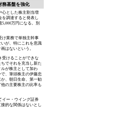
財務基盤を強化
中心とした株主割当増
の資金を調達すると発表し
億5,000万円になる。別
受け業務で単独主幹事
ないが、特にこれを意識
計画はないという。
き受けることができな
たちでそれを充当し新た
タルが株主として加わ
かで、筆頭株主の伊藤忠
るほか、朝日生命、第一勧
ど他の主要株主の比率も
てイー・ウイング証券
直接的な関係はないとし