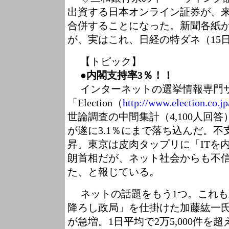
出資する日本オンライン証券が、来
合併することになった。新聞各紙
が、実はこれ、日経の特ダネ（15
【トピック】
●内閣支持率3％！！
インターネットの選挙情報専門
「Election（
http://www.election.co.jp
世論調査の中間集計（4,100人回
が遂に3.1％にまで落ち込んだ。不支
昇。東京は皮肉タップリに「ITを
朗首相だが、ネット社会からも不
た、と報じている。
ネットの話題をもう1つ。これも
降ろし政局」を仕掛けた加藤紘一氏
が急増。1日平均で2万5,000件を