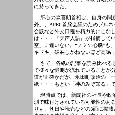
に持ってきた。
肝心の森喜朗首相は、自身の問
外」。APEC首脳会議のためブル
会談など外交日程を精力的にこな
は・・・『天声人語』が指摘して
空」に違いない。“ノミの心臓”も
キドキ、破裂しかねないほど高鳴
さて、各紙の記事を読み比べると
て様々な憶測が流れていることが
道が正確かだが、永田町政治の「
紙・・・もとい「神のみぞ知る」
現時点では、新聞社の社長や政治
測で味付けされている可能性のあ
りも、朝日や読売などの3面に掲載