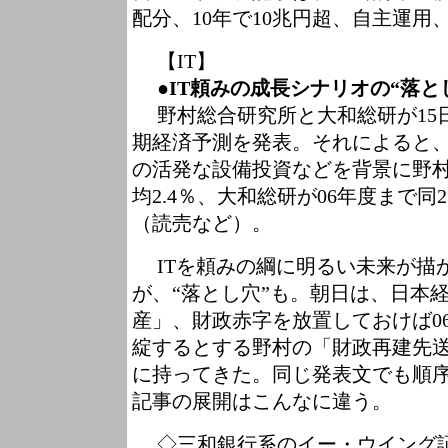
配分、10年で10兆円超、自主運用
【IT】
●IT頼みの成長シナリオの“落と
野村総合研究所と大和総研が15日
期経済予測を発表。それによると、
の活発な設備投資などを背景に野村
均2.4％、大和総研が06年度まで同
（読売など）。
ITを頼みの綱に明るい未来が描
が、“落とし穴”も。朝日は、日本
産」、財政赤字を放置しておけば0
綻するとする野村の「財政再建先
に持ってきた。同じ発表文でも順
記事の展開はこんなに違う。
◇三和銀行系のイー・ウイング証