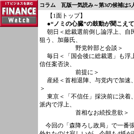
コラム 瓦版一気読み～第3の候補は5
【1面トップ】
●“ノミの心臓”の鼓動が聞こえ
朝日＜総裁選前倒し論浮上、自民
狙う、加藤氏、
野党幹部と会談＞
毎日＜「国会後に総裁選」も浮上
信任案否決、
前提に＞
産経＜首相退陣、与党内で加速、
＞
東京＜「不信任」採決前に決着、
派内で浮上、
首相なお続投意欲＞
今回の「森降ろし政局」で一番張
外れたのは寂しいが、今朝も4紙が