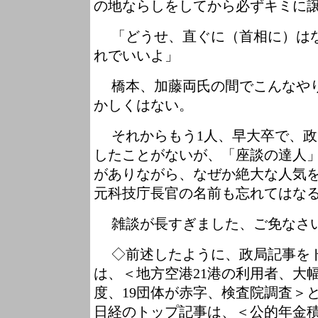
の地ならしをしてから必ずキミに
「どうせ、直ぐに（首相に）はな
れでいいよ」
橋本、加藤両氏の間でこんなやり
かしくはない。
それからもう1人、早大卒で、政
したことがないが、「座談の達人
がありながら、なぜか絶大な人気
元科技庁長官の名前も忘れてはな
雑談が長すぎました、ご免なさ
◇前述したように、政局記事をト
は、＜地方空港21港の利用者、大
度、19団体が赤字、検査院調査＞
日経のトップ記事は、＜公的年金積