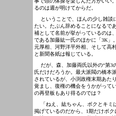
事で頭の体操を楽しんだ方がいい
るのは週が明けてからだ。
ということで、ほんの少し雑談に
たい。たぶん辞めることになるで
補として名前が挙がっているのは
である加藤紘一氏のほかに「3K」
元厚相、河野洋平外相、そして高村
と新聞各紙は報じている。
だが、森、加藤両氏以外の“第3の
氏だけだろうか。最大派閥の橋本
されているが、小渕政権末期あたり
覚まし、復権の機会をうかがって
の再登板もあり得るのでは？
「ねえ、紘ちゃん、ボクとキミは
掲げているのだから、1期だけボク