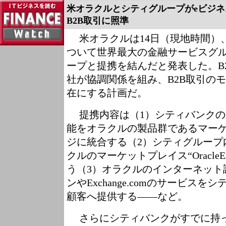
米オラクルとシティグループがeビジ
B2B取引に照準
米オラクルは14日（現地時間）、
ついて世界最大の金融サービスグ
ープと提携を結んだと発表した。B
社が協調関係を組み、B2B取引の
在にする計画だ。
提携内容は（1）シティバンクの
能をオラクルの製品群であるマー
ジに統合する（2）シティグループ
クルのマーケットプレイス“OracleExc
う（3）オラクルのインターネット
ンやExchange.comのサービス
顧客へ提供する――など。
さらにシティバンクがすでに持