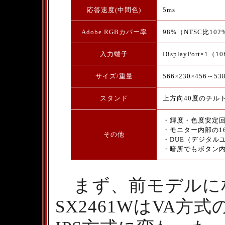
応答速度(中間色)
5ms
Adobe RGBカバー率
98%（NTSC比102
入力端子
DisplayPort×1
サイズ/重量
566×230×456～53
スタンド
上方向40度のチル
・輝度・色度安定
・モニター内部の16
その他
・DUE（デジタル
・暗所でもボタン
まず、前モデルに相当
SX2461WはVA