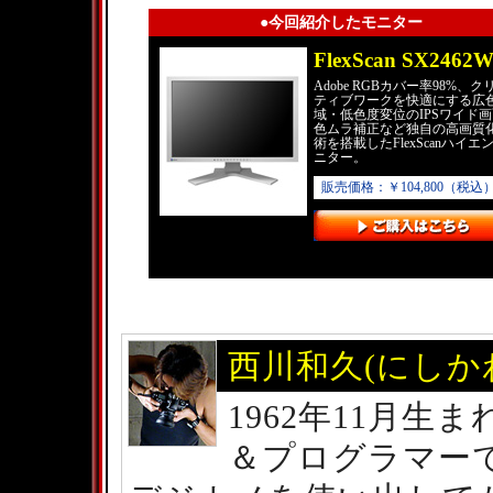
●今回紹介したモニター
FlexScan SX2462
Adobe RGBカバー率98%、ク
ティブワークを快適にする広
域・低色度変位のIPSワイド
色ムラ補正など独自の高画質
術を搭載したFlexScanハイエ
ニター。
販売価格：￥104,800（税込
西川和久(にしか
1962年11月生
＆プログラマー