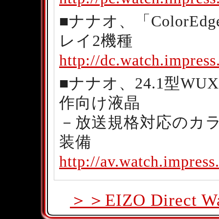
■ナナオ、「ColorE
レイ2機種
http://dc.watch.impres
■ナナオ、24.1型WU
作向け液晶
－放送規格対応のカラーモ
装備
http://av.watch.impres
＞＞EIZO Direc