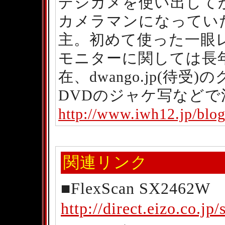
デジカメを使い出して
カメラマンになってい
主。初めて使った一眼レフはC
モニターに関しては長年
在、dwango.jp(待
DVDのジャケ写などで
http://www.iwh12.jp/blog
関連リンク
■FlexScan SX2462W
http://direct.eizo.co.j