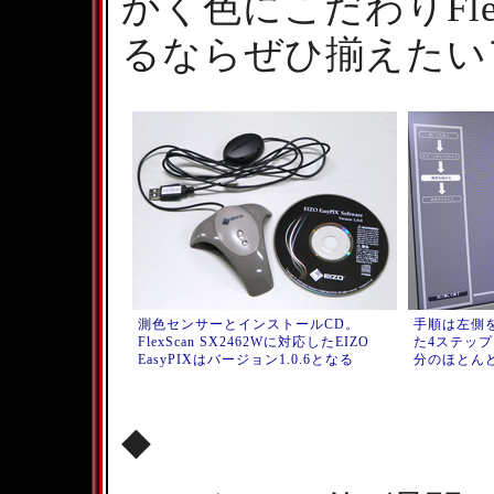
かく色にこだわりFlex
るならぜひ揃えたい
測色センサーとインストールCD。
手順は左側
FlexScan SX2462Wに対応したEIZO
た4ステッ
EasyPIXはバージョン1.0.6となる
分のほとん
◆