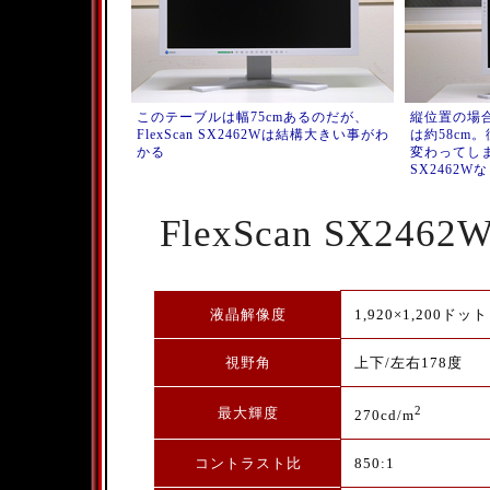
このテーブルは幅75cmあるのだが、
縦位置の場
FlexScan SX2462Wは結構大きい事がわ
は約58cm
かる
変わってしまう
SX2462
FlexScan SX2
液晶解像度
1,920×1,200ドッ
視野角
上下/左右178度
2
最大輝度
270cd/m
コントラスト比
850:1