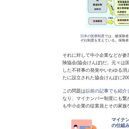
日本の医療制度
では、被保険者
ぞれ制度を支えている。保険者
それに対して中小企業などが参
険協会(協会けんぽ)だ。元々
した不祥事の発覚やいわゆる消
たに設立された協会けんぽに20
この問題は
以前の記事でも紹介
なり、マイナンバー制度にも繋
も中小企業の従業員とその家族
マイナ
の仕組