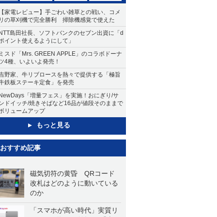
【家電レビュー】手ごわい雑草との戦い、コメ
リの草刈機で完全勝利 掃除機感覚で使えた
NTT島田社長、ソフトバンクのセブン出資に「d
ポイント使えるようにして」
ミスド「Mrs. GREEN APPLE」のコラボドーナ
ツ4種、いよいよ発売！
吉野家、牛リブロースを熱々で提供する「極旨
牛鉄板ステーキ定食」を発売
NewDays「増量フェス」を実施！おにぎり/サ
ンドイッチ/焼きそばなど16品が値段そのままで
ボリュームアップ
もっと見る
おすすめ記事
磁気切符の黄昏 QRコード
改札はどのように動いている
のか
「スマホが高い時代」実質リ