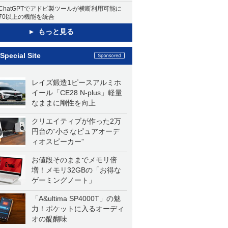
ChatGPTでアドビ製ツールが横断利用可能に
70以上の機能を統合
もっと見る
Special Site
レイズ鍛造1ピースアルミホ
イール「CE28 N-plus」軽量
なままに剛性を向上
クリエイティブが作った2万
円台の“小さなピュアオーデ
ィオスピーカー”
お値段そのままでメモリ倍
増！メモリ32GBの「お得な
ゲーミングノート」
「A&ultima SP4000T」の魅
力！ポケットに入るオーディ
オの醍醐味