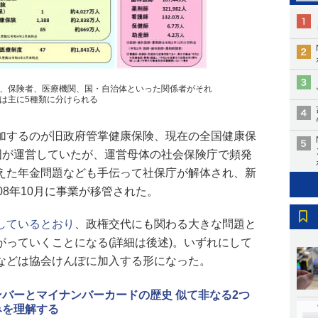
、保険者、医療機関、国・自治体といった関係者がそれ
は主に5種類に分けられる
加するのが旧政府管掌健康保険、現在の全国健康保
は国が運営していたが、運営母体の社会保険庁で頻発
えた年金問題なども手伝って社保庁が解体され、新
08年10月に事業が移管された。
しているとおり
、政権交代にも関わる大きな問題と
がっていくことになる(詳細は後述)。いずれにして
などは協会けんぽに加入する形になった。
ンバーとマイナンバーカードの歴史 似て非なる2つ
みを理解する