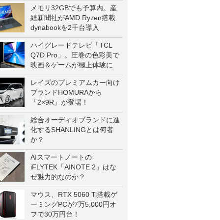
メモリ32GBでも予算内。産
経新聞社がAMD Ryzen搭載
dynabookを2千台導入
ハイグレードテレビ「TCL
Q7D Pro」。圧巻の色彩美で
映画＆ゲームが極上体験に
レイズのプレミアムカー向け
ブランドHOMURAから
「2×9R」が登場！
総合オーディオブランドに進
化するSHANLINGとは何者
か？
AIスマートノートの
iFLYTEK「AINOTE 2」はな
ぜ魅力的なのか？
マウス、RTX 5060 Ti搭載ゲ
ーミングPCが7万5,000円オ
フで30万円台！