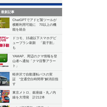
最新記事
ChatGPTでアドビ製ツールが
横断利用可能に 70以上の機
能を統合
ドコモ、15歳以下スマホデビ
ュープラン刷新 「親子割」
も
YAMAP、周辺のクマ情報を登
山者へ通知「クマ目撃アラー
ト」
軽井沢で自動運転バスの実
証 “交通空白時間帯”解消目指
す
東京メトロ、銀座線・丸ノ内
線を大増発 計212本