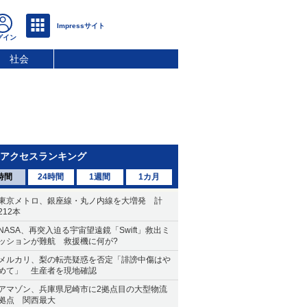
社会
アクセスランキング
時間
24時間
1週間
1カ月
東京メトロ、銀座線・丸ノ内線を大増発 計
212本
NASA、再突入迫る宇宙望遠鏡「Swift」救出ミ
ッションが難航 救援機に何が?
メルカリ、梨の転売疑惑を否定「誹謗中傷はや
めて」 生産者を現地確認
アマゾン、兵庫県尼崎市に2拠点目の大型物流
拠点 関西最大