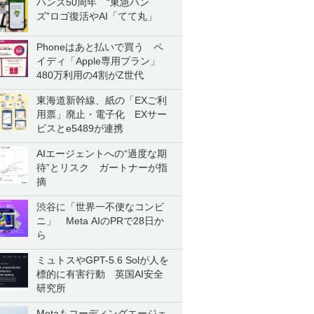
ハンズ50周年 “東急ハン
ズ”ロゴ復活やAI「てて丸」
Phoneはあと払いで買う ペ
イディ「Apple専用プラン」
480万利用の4割がZ世代
東海道新幹線、紙の「EXご利
用票」廃止・電子化 EXサー
ビスとe5489が連携
AIエージェントへの“過度な期
待”とリスク ガートナーが指
摘
渋谷に「世界一不便なコンビ
ニ」 Meta AIのPRで28日か
ら
ミュトスやGPT-5.6 Solが人を
標的に有害行動 英国AI安全
研究所
Metaもコーディングエージェ