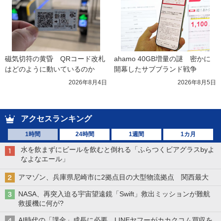
磁気切符の黄昏　QRコード改札
ahamo 40GB増量の謎　密かに
はどのように動いているのか
開幕したサブブランド戦争
2026年8月4日
2026年8月5日
アクセスランキング
1時間
24時間
1週間
1カ月
水を飲まずにビールを飲むと倒れる「ふらつくビアグラスbyよ
なよなエール」
アマゾン、兵庫県尼崎市に2拠点目の大型物流拠点 関西最大
NASA、再突入迫る宇宙望遠鏡「Swift」救出ミッションが難航
救援機に何が?
AI時代の「課金」成長に必要 LINEヤフーがカカクコム買収を