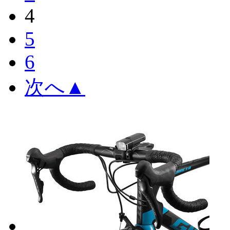
4
5
6
次へ
▲