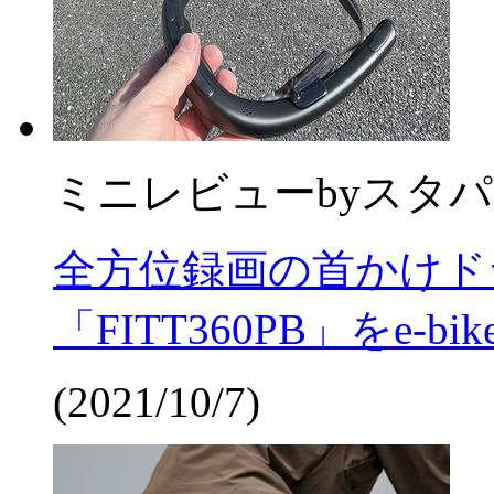
ミニレビュー
by
スタパ
全方位録画の首かけド
「FITT360PB」をe-b
(2021/10/7)