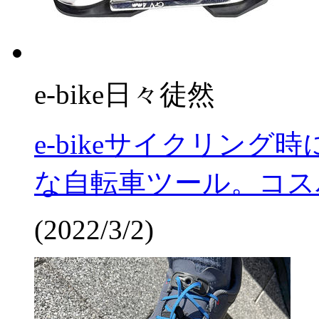
e-bike日々徒然
e-bikeサイクリン
な自転車ツール。コス
(2022/3/2)